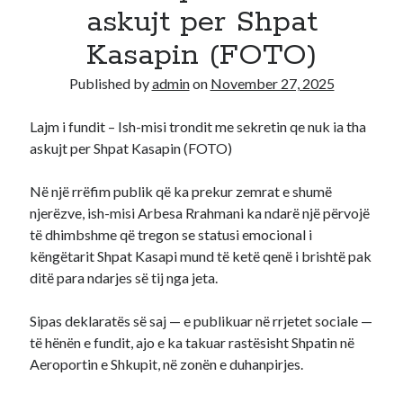
askujt per Shpat
Recent Comments
Kasapin (FOTO)
A WordPress Commenter
on
Hello world!
Published by
admin
on
November 27, 2025
Lajm i fundit – Ish-misi trondit me sekretin qe nuk ia tha
askujt per Shpat Kasapin (FOTO)
Në një rrëfim publik që ka prekur zemrat e shumë
njerëzve, ish-misi Arbesa Rrahmani ka ndarë një përvojë
të dhimbshme që tregon se statusi emocional i
këngëtarit Shpat Kasapi mund të ketë qenë i brishtë pak
ditë para ndarjes së tij nga jeta.
Sipas deklaratës së saj — e publikuar në rrjetet sociale —
të hënën e fundit, ajo e ka takuar rastësisht Shpatin në
Aeroportin e Shkupit, në zonën e duhanpirjes.