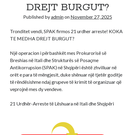
DREJT BURGUT?
Recent Comments
Published by
admin
on
November 27, 2025
A WordPress Commenter
on
Hello world!
Tronditet vendi, SPAK firmos 21 urdher arreste! KOKA
TE MEDHA DREJT BURGUT?
Një operacion i përbashkët mes Prokurorisë së
Breshias në Itali dhe Strukturës së Posaçme
Antikorrupsion (SPAK) në Shqipëri është zhvilluar në
orët e para të mëngjesit, duke shënuar një tjetër goditje
të rëndësishme ndaj grupeve të krimit të organizuar që
veprojnë mes dy vendeve.
21 Urdhër-Arreste të Lëshuara në Itali dhe Shqipëri