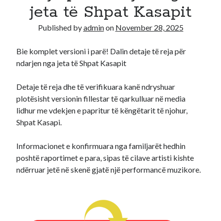
jeta të Shpat Kasapit
Recent Comments
Published by
admin
on
November 28, 2025
A WordPress Commenter
on
Hello world!
Bie komplet versioni i parë! Dalin detaje të reja për
ndarjen nga jeta të Shpat Kasapit
Detaje të reja dhe të verifikuara kanë ndryshuar
plotësisht versionin fillestar të qarkulluar në media
lidhur me vdekjen e papritur të këngëtarit të njohur,
Shpat Kasapi.
Informacionet e konfirmuara nga familjarët hedhin
poshtë raportimet e para, sipas të cilave artisti kishte
ndërruar jetë në skenë gjatë një performancë muzikore.