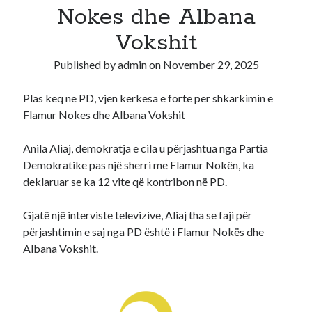
Nokes dhe Albana
Recent Comments
Vokshit
A WordPress Commenter
on
Hello world!
Published by
admin
on
November 29, 2025
Plas keq ne PD, vjen kerkesa e forte per shkarkimin e
Flamur Nokes dhe Albana Vokshit
Anila Aliaj, demokratja e cila u përjashtua nga Partia
Demokratike pas një sherri me Flamur Nokën, ka
deklaruar se ka 12 vite që kontribon në PD.
Gjatë një interviste televizive, Aliaj tha se faji për
përjashtimin e saj nga PD është i Flamur Nokës dhe
Albana Vokshit.