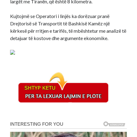
largët me Tiranën, që është 8 kilometra.
Kujtojmë se Operatori i linjës ka dorëzuar pranë
Drejtorisë së Transportit të Bashkisë Kamëz një
kërkesë për rritjen e tarifës, të mbështetur me analizë të
detajuar të kostove dhe argumente ekonomike.