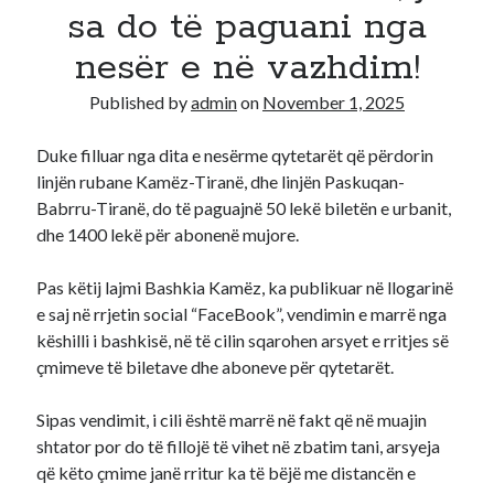
sa do të paguani nga
Recent Comments
nesër e në vazhdim!
A WordPress Commenter
on
Hello world!
Published by
admin
on
November 1, 2025
Duke filluar nga dita e nesërme qytetarët që përdorin
linjën rubane Kamëz-Tiranë, dhe linjën Paskuqan-
Babrru-Tiranë, do të paguajnë 50 lekë biletën e urbanit,
dhe 1400 lekë për abonenë mujore.
Pas këtij lajmi Bashkia Kamëz, ka publikuar në llogarinë
e saj në rrjetin social “FaceBook”, vendimin e marrë nga
këshilli i bashkisë, në të cilin sqarohen arsyet e rritjes së
çmimeve të biletave dhe aboneve për qytetarët.
Sipas vendimit, i cili është marrë në fakt që në muajin
shtator por do të fillojë të vihet në zbatim tani, arsyeja
që këto çmime janë rritur ka të bëjë me distancën e