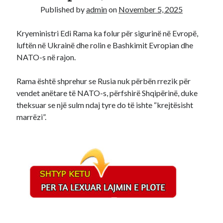
Published by
admin
on
November 5, 2025
Recent Comments
Kryeministri Edi Rama ka folur për sigurinë në Evropë,
A WordPress Commenter
on
Hello world!
luftën në Ukrainë dhe rolin e Bashkimit Evropian dhe
NATO-s në rajon.
Rama është shprehur se Rusia nuk përbën rrezik për
vendet anëtare të NATO-s, përfshirë Shqipërinë, duke
theksuar se një sulm ndaj tyre do të ishte “krejtësisht
marrëzi”.