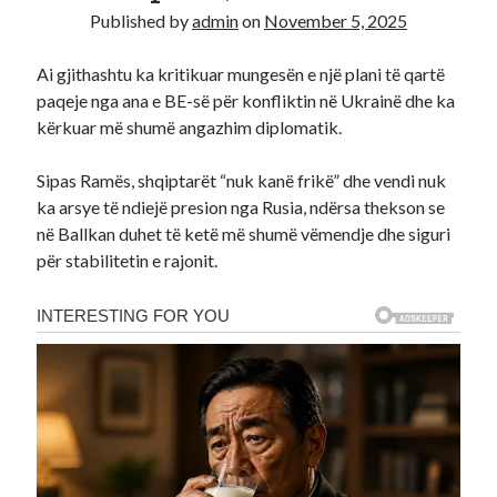
Published by
admin
on
November 5, 2025
Recent Comments
Ai gjithashtu ka kritikuar mungesën e një plani të qartë
A WordPress Commenter
on
Hello world!
paqeje nga ana e BE-së për konfliktin në Ukrainë dhe ka
kërkuar më shumë angazhim diplomatik.
Sipas Ramës, shqiptarët “nuk kanë frikë” dhe vendi nuk
ka arsye të ndiejë presion nga Rusia, ndërsa thekson se
në Ballkan duhet të ketë më shumë vëmendje dhe siguri
për stabilitetin e rajonit.