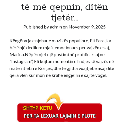
të më qepnin, ditën
Recent Comments
tjetër…
A WordPress Commenter
on
Hello world!
Published by
admin
on
November 9, 2025
Këngëtarja e njohur e muzikës popullore, Eli Fara, ka
bërë një dedikim mjaft emocionues per vajzën e saj,
Marina.Nëpërmjet një postimi në profilin e saj në
“Instagram”, Eli kujton momentin e lindjes së vajzës në
materntietin e Korçës, dhe të gjitha vuajtjet e asaj dite
që ia vlen kur mori në krahë engjëllin e saj të vogël.