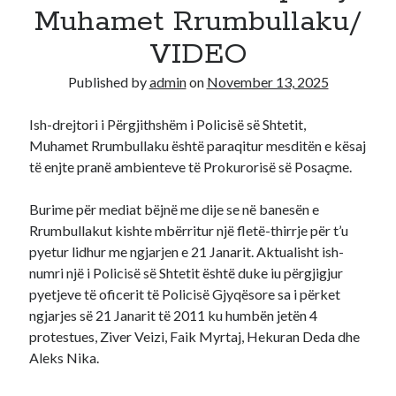
Muhamet Rrumbullaku/
Recent Comments
VIDEO
A WordPress Commenter
on
Hello world!
Published by
admin
on
November 13, 2025
Ish-drejtori i Përgjithshëm i Policisë së Shtetit,
Muhamet Rrumbullaku është paraqitur mesditën e kësaj
të enjte pranë ambienteve të Prokurorisë së Posaçme.
Burime për mediat bëjnë me dije se në banesën e
Rrumbullakut kishte mbërritur një fletë-thirrje për t’u
pyetur lidhur me ngjarjen e 21 Janarit. Aktualisht ish-
numri një i Policisë së Shtetit është duke iu përgjigjur
pyetjeve të oficerit të Policisë Gjyqësore sa i përket
ngjarjes së 21 Janarit të 2011 ku humbën jetën 4
protestues, Ziver Veizi, Faik Myrtaj, Hekuran Deda dhe
Aleks Nika.