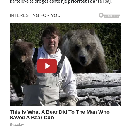
karteleve të drogës është një
prioritet i qartë
i saj..