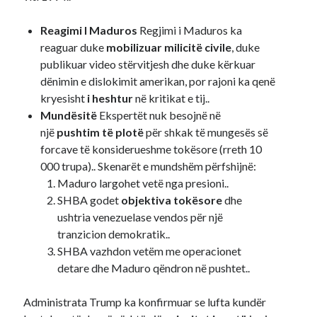
Reagimi I Maduros
Regjimi i Maduros ka
reaguar duke
mobilizuar milicitë civile
, duke
publikuar video stërvitjesh dhe duke kërkuar
dënimin e dislokimit amerikan, por rajoni ka qenë
kryesisht
i heshtur
në kritikat e tij..
Mundësitë
Ekspertët nuk besojnë në
një
pushtim të plotë
për shkak të mungesës së
forcave të konsiderueshme tokësore (rreth 10
000 trupa).. Skenarët e mundshëm përfshijnë:
Maduro largohet vetë nga presioni..
SHBA godet
objektiva tokësore
dhe
ushtria venezuelase vendos për një
tranzicion demokratik..
SHBA vazhdon vetëm me operacionet
detare dhe Maduro qëndron në pushtet..
Administrata Trump ka konfirmuar se lufta kundër