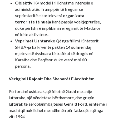
Objektivi
Ky model i ri lidhet me interesin e
administratës Trump për të treguar se
veprimtaritë e karteleve si
organizata
terroriste të huaja
kanë pasoja vdekjeprurëse,
duke përfshirë implikimin e regjimit të Maduros
në këto aktivitete..
Veprimet Ushtarake
Që nga fillimi i Shtatorit,
SHBA-ja ka kryer të paktën
14 sulme
ndaj
mjeteve të dyshuara të trafikut të drogës në
Karaibe dhe Paqësor, duke vrarë mbi 60
persona..
Vëzhgimi I Rajonit Dhe Skenarët E Ardhshëm
.
Përforcimi ushtarak, që filloi në Gusht me anije
luftarake, një nëndetëse bërthamore, dhe grupin
luftarak të aeroplanmbajtëses
Gerald Ford
, është më i
madhi që nuk lidhet me ndihmën për fatkeqësi që nga
viti 1994..