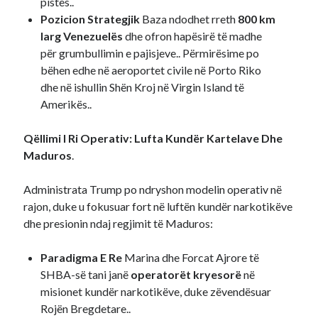
pistës..
Pozicion Strategjik
Baza ndodhet rreth
800 km
larg Venezuelës
dhe ofron hapësirë të madhe
për grumbullimin e pajisjeve.. Përmirësime po
bëhen edhe në aeroportet civile në Porto Riko
dhe në ishullin Shën Kroj në Virgin Island të
Amerikës..
Qëllimi I Ri Operativ: Lufta Kundër Kartelave Dhe
Maduros
.
Administrata Trump po ndryshon modelin operativ në
rajon, duke u fokusuar fort në luftën kundër narkotikëve
dhe presionin ndaj regjimit të Maduros:
Paradigma E Re
Marina dhe Forcat Ajrore të
SHBA-së tani janë
operatorët kryesorë
në
misionet kundër narkotikëve, duke zëvendësuar
Rojën Bregdetare..