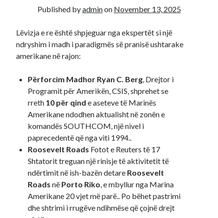
Published by
admin
on
November 13, 2025
Recent Comments
Lëvizja e re është shpjeguar nga ekspertët si një
A WordPress Commenter
on
Hello world!
ndryshim i madh i paradigmës së pranisë ushtarake
amerikane në rajon:
Përforcim Madhor
Ryan C. Berg
, Drejtor i
Programit për Amerikën, CSIS, shprehet se
rreth
10 për qind
e aseteve të Marinës
Amerikane ndodhen aktualisht në zonën e
komandës SOUTHCOM, një nivel i
paprecedentë që nga viti 1994..
Roosevelt Roads
Fotot e Reuters të 17
Shtatorit treguan një rinisje të aktivitetit të
ndërtimit në ish-bazën detare
Roosevelt
Roads
në
Porto Riko
, e mbyllur nga Marina
Amerikane 20 vjet më parë.. Po bëhet pastrimi
dhe shtrimi i rrugëve ndihmëse që çojnë drejt