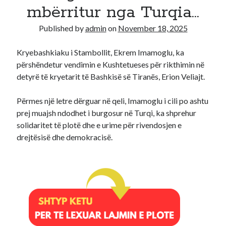
mbërritur nga Turqia…
Recent Comments
Published by
admin
on
November 18, 2025
A WordPress Commenter
on
Hello world!
Kryebashkiaku i Stambollit, Ekrem Imamoglu, ka
përshëndetur vendimin e Kushtetueses për rikthimin në
detyrë të kryetarit të Bashkisë së Tiranës, Erion Veliajt.
Përmes një letre dërguar në qeli, Imamoglu i cili po ashtu
prej muajsh ndodhet i burgosur në Turqi, ka shprehur
solidaritet të plotë dhe e urime për rivendosjen e
drejtësisë dhe demokracisë.