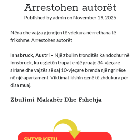
Arrestohen autorët
Recent Comments
Published by
admin
on
November 19, 2025
A WordPress Commenter
on
Hello world!
Nëna dhe vajza gjendjen të vdekura në rrethana të
frikshme. Arrestohen autorët
Innsbruck, Austri –
Një zbulim tronditës ka ndodhur në
Innsbruck, ku u gjetën trupat e një gruaje 34-vjeçare
siriane dhe vajzës së saj 10-vjeçare brenda një ngrirëse
në një apartament. Viktimat kishin qenë të zhdukura për
disa muaj.
Zbulimi Makabër Dhe Fshehja