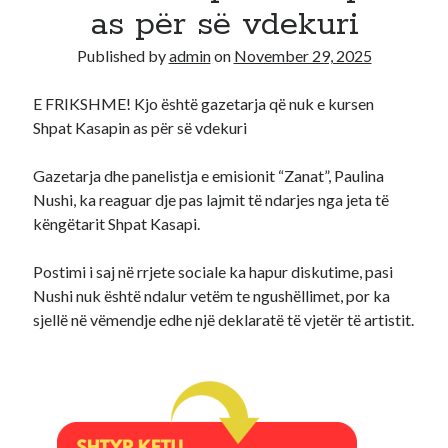
as për së vdekuri
Recent Comments
Published by
admin
on
November 29, 2025
A WordPress Commenter
on
Hello world!
E FRIKSHME! Kjo është gazetarja që nuk e kursen
Shpat Kasapin as për së vdekuri
Gazetarja dhe panelistja e emisionit “Zanat”, Paulina
Nushi, ka reaguar dje pas lajmit të ndarjes nga jeta të
këngëtarit Shpat Kasapi.
Postimi i saj në rrjete sociale ka hapur diskutime, pasi
Nushi nuk është ndalur vetëm te ngushëllimet, por ka
sjellë në vëmendje edhe një deklaratë të vjetër të artistit.