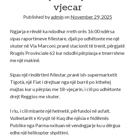
vjecar
Recent Comments
Published by
admin
on
November 29, 2025
A WordPress Commenter
on
Hello world!
Ngjarja e rëndë ka ndodhur rreth orës 16:00 ndërsa
sipas raportimeve fillestare, djali po udhëtonte me një
skuter në Via Marconi, pranë stacionit të trenit, përgjatë
Rrugës Provinciale 62 kur ndodhi përplasja e tmerrshme
me një makinë.
Sipas një rindërtimi fillestar, pranë ish-supermarketit
Tigotà, një Fiat i drejtuar nga një burrë po kthehej
majtas kur u përplas me 18-vjeçarin, i cili po udhëtonte
drejt Reggios me skuter.
I riu, i cili mbante një helmetë, përfundoi në asfalt.
Vullnetarët e Kryqit të Kuq dhe njësia e Ndihmës
Publike nga Parma nxituan në vendngjarje ku u dërgua
edhe një helikopter shpëtimi.