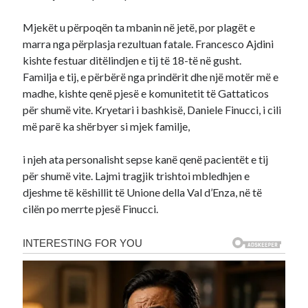
Mjekët u përpoqën ta mbanin në jetë, por plagët e
marra nga përplasja rezultuan fatale. Francesco Ajdini
kishte festuar ditëlindjen e tij të 18-të në gusht.
Familja e tij, e përbërë nga prindërit dhe një motër më e
madhe, kishte qenë pjesë e komunitetit të Gattaticos
për shumë vite. Kryetari i bashkisë, Daniele Finucci, i cili
më parë ka shërbyer si mjek familje,
i njeh ata personalisht sepse kanë qenë pacientët e tij
për shumë vite. Lajmi tragjik trishtoi mbledhjen e
djeshme të këshillit të Unione della Val d’Enza, në të
cilën po merrte pjesë Finucci.